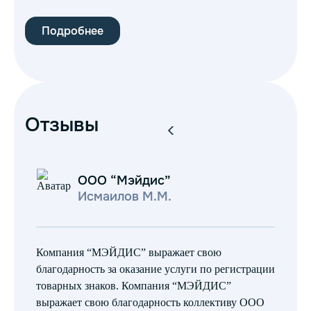
Подробнее
П
Отзывы
ООО “Мэйдис”
Исмаилов М.М.
Компания “МЭЙДИС” выражает свою
Об
благодарность за оказание услуги по регистрации
кл
товарных знаков. Компания “МЭЙДИС”
чт
выражает свою благодарность коллективу ООО
пр