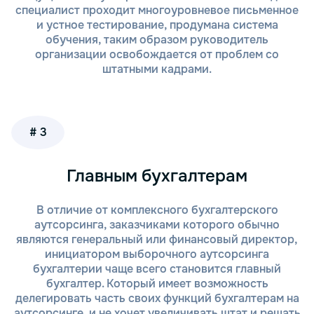
мы проводим бесплатную консультацию,
специалист проходит многоуровневое письменное
чтобы понять потребности вашего бизнеса.
и устное тестирование, продумана система
Вы рассказываете нам о специфике вашей
обучения, таким образом руководитель
работы, задачах бухгалтерии и
организации освобождается от проблем со
потребностях в отчетности. Мы предложим
штатными кадрами.
оптимальное решение, исходя из
особенностей вашего бизнеса.
Оформление договора. После консультации
мы составляем договор, который отражает
# 3
все условия сотрудничества: объем
предоставляемых услуг, сроки, стоимость и
ответственность сторон. Мы гарантируем
Главным бухгалтерам
полное соблюдение договорных
обязательств.
В отличие от комплексного бухгалтерского
Передача данных и документов. После
аутсорсинга, заказчиками которого обычно
подписания договора мы начинаем
являются генеральный или финансовый директор,
работать с вашими бухгалтерскими
инициатором выборочного аутсорсинга
данными. В зависимости от ваших
бухгалтерии чаще всего становится главный
предпочтений, вы можете передавать
бухгалтер. Который имеет возможность
документы в электронном виде через
делегировать часть своих функций бухгалтерам на
защищенные каналы связи или курьером.
аутсорсинге, и не хочет увеличивать штат и решать