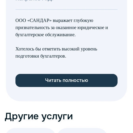
ООО «САНДАР» выражает глубокую
ОО
признательность за оказанное юридическое и
ус
бухгалтерское обслуживание.
на
бу
Хотелось бы отметить высокий уровень
пя
подготовки бухгалтеров.
ка
пе
Читать полностью
Другие услуги