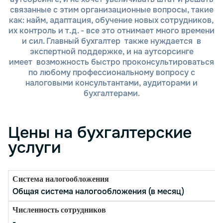
Мы используем современные программные
связанные с этим организационные вопросы, такие
продукты для удобного и безопасного
как: найм, адаптация, обучение новых сотрудников,
обмена информацией.
их контроль и т.д. - все это отнимает много времени
Ведение бухгалтерского учета и
и сил. Главный бухгалтер также нуждается в
отчетности. Наши специалисты берут на
экспертной поддержке, и на аутсорсинге
себя полное ведение бухгалтерии, расчет
имеет возможность быстро проконсультироваться
налогов, заработной платы и другие
по любому профессиональному вопросу с
финансовые операции. Мы готовим и
налоговыми консультантами, аудиторами и
подаем все необходимые отчеты в
бухгалтерами.
налоговые и другие государственные
органы в соответствии с требованиями
законодательства.
Цены на бухгалтерские
Постоянное сопровождение и
консультации. В процессе работы мы
услуги
предоставляем регулярные консультации,
чтобы решить возникающие вопросы и
проблемы. Наши эксперты всегда готовы
помочь вам с любыми юридическими или
Общая система налогообложения (в месяц)
налоговыми вопросами.
Аудит и проверка. По мере необходимости
мы проводим аудит ваших бухгалтерских и
-
финансовых документов, чтобы