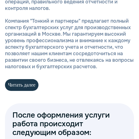
операций, правильного ведения отчетности и
контроля налогов.
Компания "Тонкий и партнеры" предлагает полный
спектр бухгалтерских услуг для производственных
организаций в Москве. Мы гарантируем высокий
уровень профессионализма и внимание к каждому
аспекту бухгалтерского учета и отчетности, что
позволяет нашим клиентам сосредоточиться на
развитии своего бизнеса, не отвлекаясь на вопросы
налоговых и бухгалтерских расчетов.
Читать далее
Вот какие услуги мы
предоставляем:
После оформления услуги
Ведение бухгалтерии и налогового учета
Составление и сдача налоговой отчетности
работа происходит
Консультации по бухгалтерским и
следующим образом:
юридическим вопросам