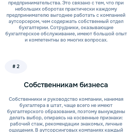
предпринимательства. Это связано с тем, что при
организаций с разнообразными
небольших оборотах практически каждому
требованиями.
предпринимателю выгоднее работать с компанией
Удаленный доступ и безопасность данных.
аутсорсером, чем содержать собственный отдел
Мы используем современные системы для
бухгалтерии. Сотрудники, оказывающие
работы с бухгалтерией, что гарантирует
бухгалтерское обслуживание, имеют большой опыт
безопасность и доступность данных в
и компетентны во многих вопросах.
любое время.
Выбирая дистанционный аутсорсинг, вы
обеспечиваете своему бизнесу
# 2
высококачественное и эффективное бухгалтерское
обслуживание с минимальными затратами и без
лишних хлопот. Мы берем на себя все задачи,
Собственникам бизнеса
связанные с бухгалтерией и налоговыми
вопросами, предоставляя вам время и ресурсы для
роста и развития вашей компании.
Собственники и руководство компании, нанимая
бухгалтера в штат, чаще всего не имеют
бухгалтерского образования, поэтому вынуждены
Как мы работаем?
делать выбор, опираясь на косвенные признаки:
рабочий стаж, рекомендации знакомых, личные
Первичная консультация. На первом этапе
ощущения. В аутсорсинговых компаниях каждый