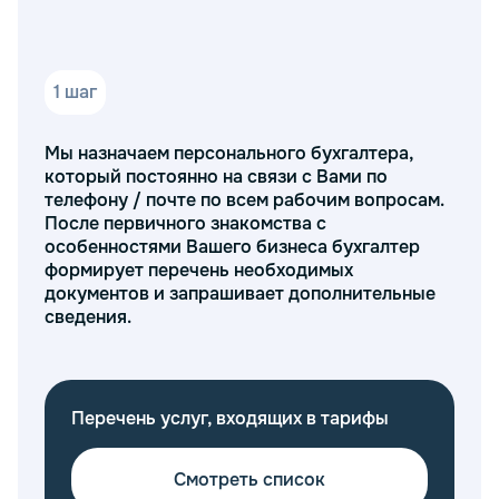
Сопровождение и аудит документов
Расчет заработной платы и налогов для
сотрудников
Подготовка и подача налоговых
1 шаг
деклараций
Оформление договора с индивидуальными
предпринимателями и юридическими
Мы назначаем персонального бухгалтера,
лицами
который постоянно на связи с Вами по
телефону / почте по всем рабочим вопросам.
Мы понимаем, что каждый бизнес уникален, и
После первичного знакомства с
поэтому предоставляем индивидуальный подход к
особенностями Вашего бизнеса бухгалтер
каждому клиенту. Наши специалисты помогут вам с
формирует перечень необходимых
любыми вопросами, связанными с бухгалтерским
документов и запрашивает дополнительные
обслуживанием, обеспечат надежное
сведения.
сопровождение на всех этапах работы, снизив
риски ошибок и налоговых санкций. Обратитесь к
нам за консультациями, и мы поможем вам
оптимизировать работу бухгалтерии, обеспечив
Перечень услуг, входящих в тарифы
полное сопровождение вашего бизнеса.
Смотреть список
Преимущества дистанционного