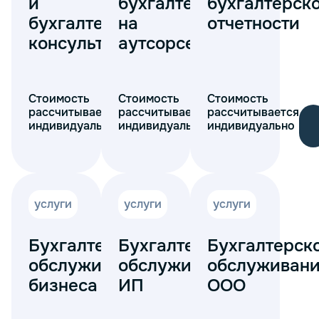
и
бухгалтер
бухгалтерск
бухгалтерское
на
отчетности
консультирование
аутсорсе
Стоимость
Стоимость
Стоимость
рассчитывается
рассчитывается
рассчитывается
индивидуально
индивидуально
индивидуально
услуги
услуги
услуги
Бухгалтерское
Бухгалтерское
Бухгалтерск
обслуживание
обслуживание
обслуживан
бизнеса
ИП
ООО