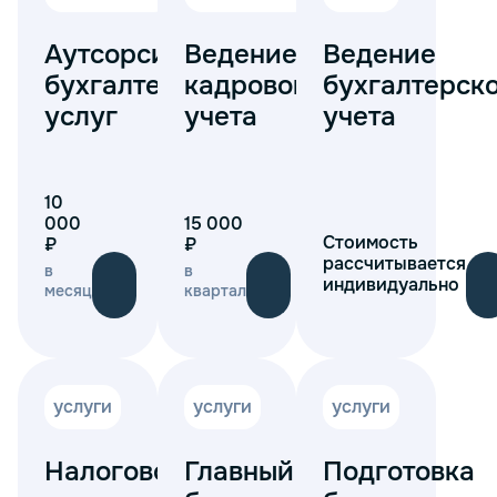
Аутсорсинг
Ведение
Ведение
бухгалтерских
кадрового
бухгалтерск
услуг
учета
учета
10
000
15 000
Стоимость
₽
₽
рассчитывается
в
в
индивидуально
месяц
квартал
услуги
услуги
услуги
Налоговое
Главный
Подготовка