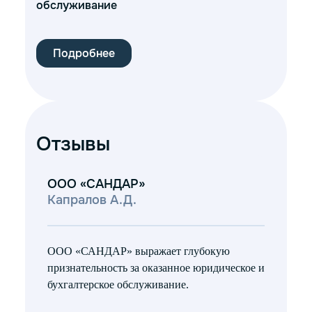
обслуживание
Подробнее
Отзывы
ООО «САНДАР»
ООО
Капралов А.Д.
Вор
ООО «САНДАР» выражает глубокую
ООО 
признательность за оказанное юридическое и
поль
бухгалтерское обслуживание.
парт
Конс