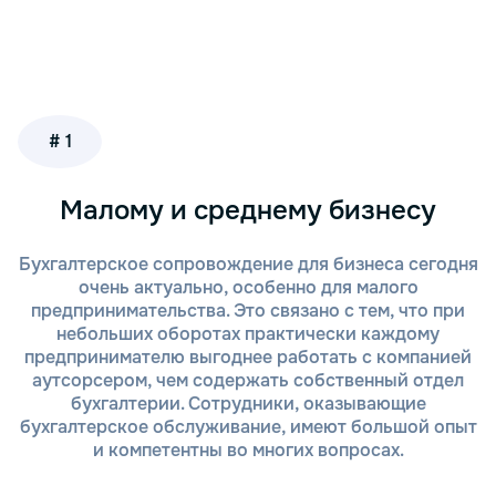
Сотрудничая с нами, вы сможете сосредоточиться
на своей работе, доверив бухгалтерскую
отчетность профессионалам. Наш опыт в
сопровождении отчетности по обязательному
пенсионному страхованию поможет избежать
ненужных рисков и сократить издержки.
# 1
Обращайтесь к нам, мы всегда готовы помочь вам
наладить бухгалтерский учет и соответствовать
Малому и среднему бизнесу
требованиям закона.
Бухгалтерское сопровождение для бизнеса сегодня
Преимущества введения
очень актуально, особенно для малого
отчетности в ПФР с помощью
предпринимательства. Это связано с тем, что при
небольших оборотах практически каждому
наших специалистов
предпринимателю выгоднее работать с компанией
аутсорсером, чем содержать собственный отдел
Обращение в «Тонкий и партнеры» для ведения
бухгалтерии. Сотрудники, оказывающие
отчетности в ПФР позволяет вам экономить время,
бухгалтерское обслуживание, имеют большой опыт
избегать ошибок и минимизировать риски
и компетентны во многих вопросах.
штрафов. Мы обеспечиваем качественную