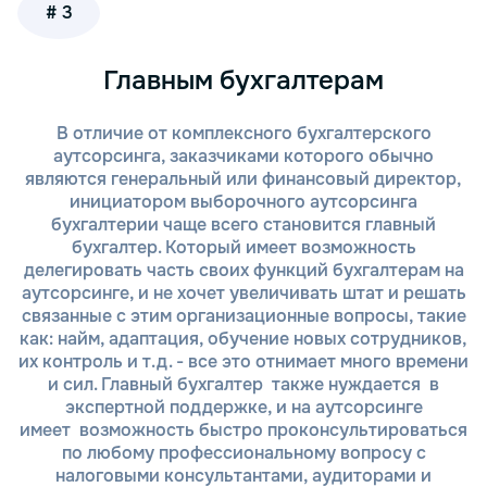
# 3
РФ, чтобы ваша отчетность всегда
соответствовала актуальным требованиям.
Индивидуальный подход. Учитываем специфику
Главным бухгалтерам
вашего бизнеса – будь то ИП или крупная
компания, работающая по УСН.
В отличие от комплексного бухгалтерского
аутсорсинга, заказчиками которого обычно
Что вы получите:
являются генеральный или финансовый директор,
инициатором выборочного аутсорсинга
бухгалтерии чаще всего становится главный
Экономию рабочего времени – наши
бухгалтер. Который имеет возможность
специалисты возьмут всю рутину на себя.
делегировать часть своих функций бухгалтерам на
Уверенность в правильности документов –
аутсорсинге, и не хочет увеличивать штат и решать
проверка и исправление данных перед сдачей.
связанные с этим организационные вопросы, такие
Снижение рисков штрафов и проверок – отчеты
как: найм, адаптация, обучение новых сотрудников,
всегда подготовлены в срок и по всем
их контроль и т.д. - все это отнимает много времени
требованиям.
и сил. Главный бухгалтер также нуждается в
Полный бухгалтерский и страховой учет,
экспертной поддержке, и на аутсорсинге
включая расчет зарплаты и взносов
имеет возможность быстро проконсультироваться
сотрудников.
по любому профессиональному вопросу с
налоговыми консультантами, аудиторами и
Выберите «Тонкий и партнеры», чтобы