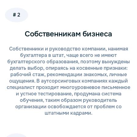
поддержку на каждом этапе работы, учитывая все
особенности вашего бизнеса. Вот основные
преимущества сотрудничества с нашими
# 2
специалистами:
Собственникам бизнеса
Почему стоит выбрать нас:
Собственники и руководство компании, нанимая
Соблюдение сроков. Наша команда гарантирует
бухгалтера в штат, чаще всего не имеют
своевременную подготовку и сдачу всех форм
бухгалтерского образования, поэтому вынуждены
отчетности, включая СЗВ-М, СЗВ-СТАЖ и РСВ.
делать выбор, опираясь на косвенные признаки:
Профессиональный подход. Опытные
рабочий стаж, рекомендации знакомых, личные
специалисты знают нюансы расчета страховых
ощущения. В аутсорсинговых компаниях каждый
взносов и работы с документами, что исключает
специалист проходит многоуровневое письменное
ошибки и некорректные данные.
и устное тестирование, продумана система
Удобная электронная подача. Используем
обучения, таким образом руководитель
современные программы для заполнения и
организации освобождается от проблем со
отправки отчетов в ПФР и налоговую. Это
штатными кадрами.
упрощает процесс и ускоряет взаимодействие с
органами.
Консультации по изменениям законодательства.
Мы постоянно отслеживаем изменения в законах