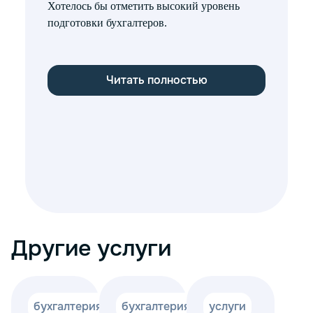
Хотелось бы отметить высокий уровень
учета
подготовки бухгалтеров.
наше
каче
наше
доку
Читать полностью
Другие услуги
бухгалтерия
бухгалтерия
услуги