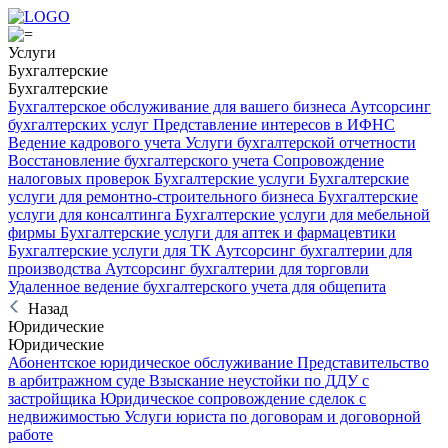
Услуги
Бухгалтерские
Бухгалтерские
Бухгалтерское обслуживание для вашего бизнеса
Аутсорсинг
бухгалтерских услуг
Представление интересов в ИФНС
Ведение кадрового учета
Услуги бухгалтерской отчетности
Восстановление бухгалтерского учета
Сопровождение
налоговых проверок
Бухгалтерские услуги
Бухгалтерские
услуги для ремонтно-строительного бизнеса
Бухгалтерские
услуги для консалтинга
Бухгалтерские услуги для мебельной
фирмы
Бухгалтерские услуги для аптек и фармацевтики
Бухгалтерские услуги для ТК
Аутсорсинг бухгалтерии для
производства
Аутсорсинг бухгалтерии для торговли
Удаленное ведение бухгалтерского учета для общепита
Назад
Юридические
Юридические
Абонентское юридическое обслуживание
Представительство
в арбитражном суде
Взыскание неустойки по ДДУ с
застройщика
Юридическое сопровождение сделок с
недвижимостью
Услуги юриста по договорам и договорной
работе