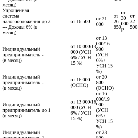
месяц)
Упрощенная
от
система
от
от
30
от 21
налогообложения
до 2
от 16 500
26
32
000
000
--- Доходы 6% (в
850
500
₽
месяц)
от 13
000/16
от 10 000/13
Индивидуальный
900
000 (УСН
предприниматель
-
(УСН
6% / УСН
(в месяц)
6% /
15 %)
УСН 15
%)
Индивидуальный
от 20
от 16 000
предприниматель
-
800
(ОСНО)
(в месяц)
(ОСНО)
от 16
000/19
от 13 000/16
Индивидуальный
900
000 (УСН
предприниматель
до 1
(УСН
6% / УСН
(в месяц)
6% /
15 %)
УСН 15
%)
Индивидуальный
от 23
предприниматель
1
800