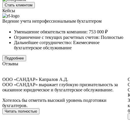
Стать клиентом
Кейсы
Ведение учета непрофессиональным бухгалтером
Уменьшение обязательств компании:
753 000 ₽
Ограничение с текущих расчетных счетов:
Полностью
Дальнейшее сотрудничество:
Ежемесячное
бухгалтерское обслуживание
Подробнее
Отзывы
ООО «САНДАР»
Капралов А.Д.
ООО «САНДАР» выражает глубокую признательность за
О
оказанное юридическое и бухгалтерское обслуживание.
О
К
Хотелось бы отметить высокий уровень подготовки
З
бухгалтеров.
к
б
Читать полностью