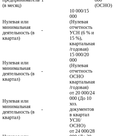
(в месяц)
(ОСНО)
10 000/15
000
Нулевая или
(Нулевая
минимальная
отчетность
-
деятельность (в
УСН (6 % и
квартал)
15 %),
квартальная
/годовая)
15 000/20
000
Нулевая или
(Нулевая
минимальная
-
отчетность
деятельность (в
ОСНО
квартал)
квартальная
/годовая)
от 20 000/24
000 (До 10
Нулевая или
хоз.
минимальная
-
документов
деятельность (в
в квартал
квартал)
УСН/
ОСНО)
от 24 000/28