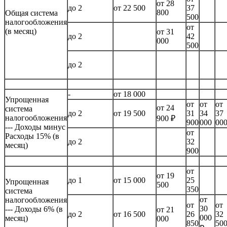
от 28
до 2
от 22 500
37
800
Общая система
500
налогообложения
от
(в месяц)
от 31
до 2
42
000
500
до 2
-
от 18 000
Упрощенная
от
от
от
от 24
система
до 2
от 19 500
31
34
37
налогообложения
900 ₽
900
000
00
--- Доходы минус
от
Расходы 15% (в
до 2
32
месяц)
900
от
от 19
до 1
от 15 000
25
Упрощенная
500
350
система
от
налогообложения
от
от
30
--- Доходы 6% (в
от 21
до 2
от 16 500
26
32
000
месяц)
000
850
50