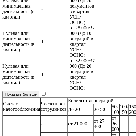
Нулевая или
000 (До 20
минимальная
документов
-
деятельность (в
в квартал
квартал)
УСН/
ОСНО)
от 28 000/32
Нулевая или
000 (До 10
минимальная
операций в
1
деятельность (в
квартал
квартал)
УСН/
ОСНО)
от 32 000/37
Нулевая или
000 (До 20
минимальная
операций в
1
деятельность (в
квартал
квартал)
УСН/
ОСНО)
Показать больше
Количество операций
Система
Численность
50-
100-
150
налогообложения
сотрудников
До 20
20-50
100
150
20
от
от 27
-
от 21 000
36
300
000
от