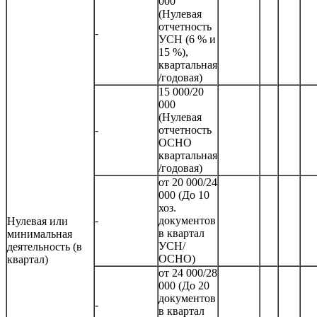
000
(Нулевая
отчетность
-
УСН (6 % и
15 %),
квартальная
/годовая)
15 000/20
000
(Нулевая
-
отчетность
ОСНО
квартальная
/годовая)
от 20 000/24
000 (До 10
хоз.
-
документов
Нулевая или
в квартал
минимальная
УСН/
деятельность (в
ОСНО)
квартал)
от 24 000/28
000 (До 20
документов
-
в квартал