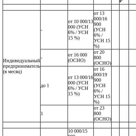
₽
от 13
000/16
от 10 000/13
900
000 (УСН
-
(УСН
6% / УСН
6% /
15 %)
УСН 15
%)
от 20
от 16 000
-
800
(ОСНО)
Индивидуальный
(ОСНО)
предприниматель
от 16
(в месяц)
000/19
от 13 000/16
900
000 (УСН
до 1
(УСН
6% / УСН
6% /
15 %)
УСН 15
%)
от 23
1
800
(ОСНО)
10 000/15