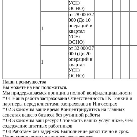
УСН/
ОСНО)
от 28 000/32
000 (До 10
операций в
1
квартал
УСН/
ОСНО)
от 32 000/37
000 (До 20
операций в
1
квартал
УСН/
ОСНО)
Наши преимущества
Вы можете на нас положиться.
Мы придерживаемся принципа полной конфиденциальности
# 01
Наша работа застрахована
Ответственность ГК Тонкий и
партнеры перед клиентами застрахована в Ингосстрах
# 02
Экономим ваше время
Концентрируйтесь на главных
аспектах вашего бизнеса без рутинной работы
# 03
Экономим ваш ресурс
Стоимость наших услуг ниже, чем
содержание штатных работников
# 04
Работаем без задержек
Выполнение работ точно в срок.
Наши специалисты не допускают задержек