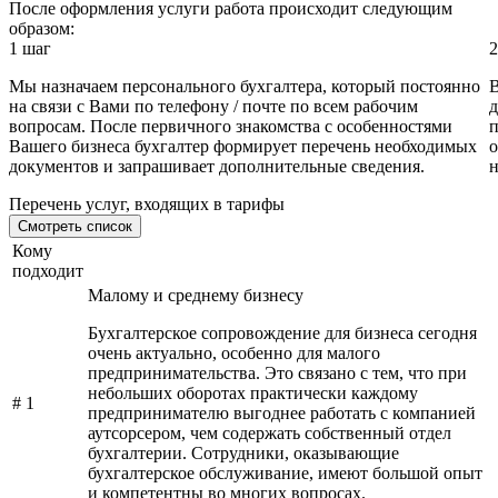
После оформления услуги работа происходит следующим
образом:
1 шаг
2
Мы назначаем персонального бухгалтера, который постоянно
В
на связи с Вами по телефону / почте по всем рабочим
д
вопросам. После первичного знакомства с особенностями
п
Вашего бизнеса бухгалтер формирует перечень необходимых
о
документов и запрашивает дополнительные сведения.
н
Перечень услуг, входящих в тарифы
Смотреть список
Кому
подходит
Малому и среднему бизнесу
Бухгалтерское сопровождение для бизнеса сегодня
очень актуально, особенно для малого
предпринимательства. Это связано с тем, что при
небольших оборотах практически каждому
# 1
предпринимателю выгоднее работать с компанией
аутсорсером, чем содержать собственный отдел
бухгалтерии. Сотрудники, оказывающие
бухгалтерское обслуживание, имеют большой опыт
и компетентны во многих вопросах.