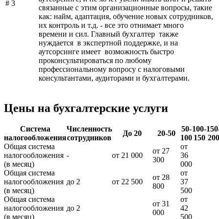
# 3
связанные с этим организационные вопросы, такие
как: найм, адаптация, обучение новых сотрудников,
их контроль и т.д. - все это отнимает много
времени и сил. Главный бухгалтер также
нуждается в экспертной поддержке, и на
аутсорсинге имеет возможность быстро
проконсультироваться по любому
профессиональному вопросу с налоговыми
консультантами, аудиторами и бухгалтерами.
Цены на бухгалтерские услуги
Система
Численность
50-
100-
150
До 20
20-50
налогообложения
сотрудников
100
150
20
Общая система
от
от 27
налогообложения
-
от 21 000
36
300
(в месяц)
000
Общая система
от
от 28
налогообложения
до 2
от 22 500
37
800
(в месяц)
500
Общая система
от
от 31
налогообложения
до 2
42
000
(в месяц)
500