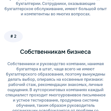
бухгалтерии. Сотрудники, оказывающие
предоставляет рекомендации по
бухгалтерское обслуживание, имеют большой опыт
улучшению ведения учета и налоговой
и компетентны во многих вопросах.
оптимизации.
Безопасность данных. Все данные,
предоставляемые для проверки,
обрабатываются с учетом высоких
стандартов безопасности, гарантируя
# 2
конфиденциальность и защиту вашей
информации.
Собственникам бизнеса
Дистанционный бухгалтерский экспресс-аудит от
«Тонкий и партнеры» — это быстрый и эффективный
Собственники и руководство компании, нанимая
способ повысить точность вашего учета и снизить
бухгалтера в штат, чаще всего не имеют
финансовые риски. С помощью нашей компании вы
бухгалтерского образования, поэтому вынуждены
получите квалифицированную проверку
делать выбор, опираясь на косвенные признаки:
бухгалтерии и налоговой отчетности с
рабочий стаж, рекомендации знакомых, личные
возможностью получения рекомендаций по
ощущения. В аутсорсинговых компаниях каждый
улучшению работы вашей организации.
специалист проходит многоуровневое письменное
и устное тестирование, продумана система
Как мы работаем?
обучения, таким образом руководитель
организации освобождается от проблем со