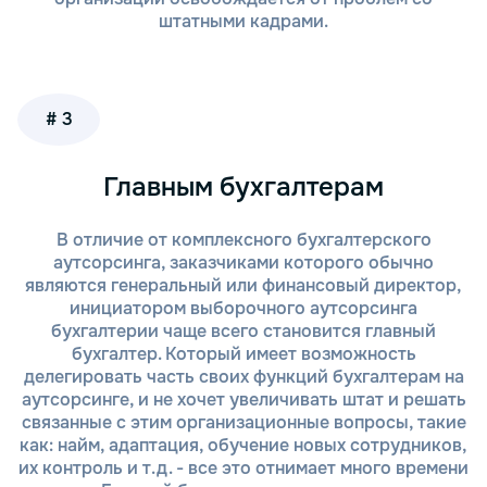
штатными кадрами.
Первичный контакт и консультация.
Свяжитесь с нами через сайт, по телефону
или оставьте заявку. Наши специалисты
быстро свяжутся с вами для уточнения всех
# 3
деталей и получения необходимой
информации о вашей компании.
Планирование и подготовка документов. На
Главным бухгалтерам
этом этапе мы согласуем с вами перечень
документов, которые необходимо
В отличие от комплексного бухгалтерского
предоставить для проведения аудита. Это
аутсорсинга, заказчиками которого обычно
могут быть отчетность, налоговые
являются генеральный или финансовый директор,
декларации, данные о расчетах и другие
инициатором выборочного аутсорсинга
важные документы.
бухгалтерии чаще всего становится главный
Проведение экспресс-аудита. Наши
бухгалтер. Который имеет возможность
эксперты начинают проверку
делегировать часть своих функций бухгалтерам на
предоставленных данных: анализируют
аутсорсинге, и не хочет увеличивать штат и решать
бухгалтерский учет, налоговую отчетность,
связанные с этим организационные вопросы, такие
выявляют возможные ошибки,
как: найм, адаптация, обучение новых сотрудников,
несоответствия и риски. Весь процесс
их контроль и т.д. - все это отнимает много времени
можно отслеживать онлайн, что позволяет