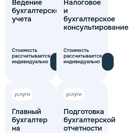
Ведение
Налоговое
бухгалтерского
и
учета
бухгалтерское
консультирование
Стоимость
Стоимость
рассчитывается
рассчитывается
индивидуально
индивидуально
услуги
услуги
Главный
Подготовка
бухгалтер
бухгалтерской
на
отчетности