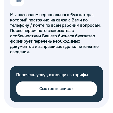
1 шаг
2 ш
налоговых рисков и решения юридических
вопросов.
Рекомендации по улучшению
Мы назначаем персонального бухгалтера,
Вы н
бухгалтерского обслуживания и
который постоянно на связи с Вами по
необ
улучшению финансового состояния
телефону / почте по всем рабочим вопросам.
запр
компании.
После первичного знакомства с
необ
особенностями Вашего бизнеса бухгалтер
Бухг
Экспресс-аудит — это надежный способ получить
формирует перечень необходимых
реаг
точную картину финансов и уверенность в
документов и запрашивает дополнительные
перв
правильности ведения учета и отчетности.
сведения.
Неважно, является ли ваша компания ООО или ИП,
услуги "Тонкий и партнеры" помогут провести
профессиональную проверку. Просто позвоните
нам или оставьте заявку на сайте, и наши
Перечень услуг, входящих в тарифы
специалисты быстро свяжутся с вами для
дальнейшего обсуждения деталей.
Смотреть список
Преимущества дистанционного
бухгалтерского экспресс-аудита
от «Тонкий и партнеры»