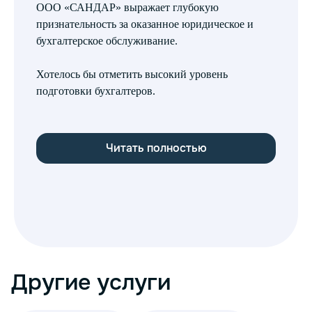
ООО «САНДАР» выражает глубокую
ОО
признательность за оказанное юридическое и
ус
бухгалтерское обслуживание.
на
бу
Хотелось бы отметить высокий уровень
пя
подготовки бухгалтеров.
ка
пе
Читать полностью
Другие услуги