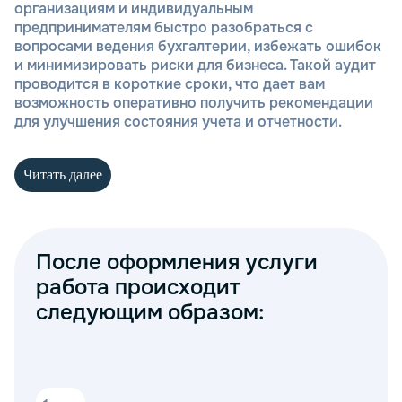
организациям и индивидуальным
предпринимателям быстро разобраться с
вопросами ведения бухгалтерии, избежать ошибок
и минимизировать риски для бизнеса. Такой аудит
проводится в короткие сроки, что дает вам
возможность оперативно получить рекомендации
для улучшения состояния учета и отчетности.
Читать далее
Что включает в себя экспресс-
аудит?
После оформления услуги
Проверка правильности ведения
бухгалтерского учета и соответствия
работа происходит
действующим стандартам.
следующим образом:
Анализ налоговой отчетности и налоговых
деклараций.
Выявление возможных ошибок в расчетах и
документообороте.
Консультации по вопросам оптимизации