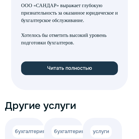
ООО «САНДАР» выражает глубокую
ООО 
признательность за оказанное юридическое и
поль
бухгалтерское обслуживание.
парт
Конс
Хотелось бы отметить высокий уровень
учета
подготовки бухгалтеров.
наше
каче
наше
доку
Читать полностью
Другие услуги
бухгалтерия
бухгалтерия
услуги