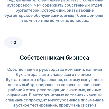
предпринимателю выгоднее работать с компанией
Комплексный подход. Мы предоставляем полный
аутсорсером, чем содержать собственный отдел
спектр бухгалтерских услуг: от регистрации НКО
бухгалтерии. Сотрудники, оказывающие
до сдачи отчетности и налогового
бухгалтерское обслуживание, имеют большой опыт
обслуживания. Вам не нужно искать
и компетентны во многих вопросах.
дополнительных специалистов — все вопросы
решаем мы.
Соблюдение законодательства. Мы следим за
изменениями в законодательстве и
# 2
обеспечиваем своевременное выполнение всех
обязательных требований, включая сдачу
отчетности в налоговые органы и другие
Собственникам бизнеса
государственные структуры.
Экономия времени и средств. Аутсорсинг
бухгалтерских услуг позволяет вам избежать
Собственники и руководство компании, нанимая
необходимости нанимать и обучать штатных
бухгалтера в штат, чаще всего не имеют
сотрудников. Вы получаете квалифицированную
бухгалтерского образования, поэтому вынуждены
помощь, не увеличивая затраты на содержание
делать выбор, опираясь на косвенные признаки:
бухгалтерии.
рабочий стаж, рекомендации знакомых, личные
Персонализированный подход. Мы учитываем
ощущения. В аутсорсинговых компаниях каждый
все особенности вашей организации, чтобы
специалист проходит многоуровневое письменное
предложить оптимальные решения для ведения
и устное тестирование, продумана система