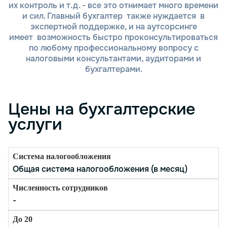
их контроль и т.д. - все это отнимает много времени
гибкий и удобный процесс сотрудничества,
и сил. Главный бухгалтер также нуждается в
который включает несколько ключевых этапов:
экспертной поддержке, и на аутсорсинге
имеет возможность быстро проконсультироваться
Первоначальная консультация. Мы начинаем с
по любому профессиональному вопросу с
бесплатной консультации, где вы расскажете о
налоговыми консультантами, аудиторами и
своей организации и текущих задачах. Наши
бухгалтерами.
специалисты помогут вам определить, какие
именно бухгалтерские услуги вам необходимы, и
ответят на все вопросы.
Цены на бухгалтерские
Оценка потребностей и составление
предложения. На основе вашей информации мы
услуги
подготавливаем индивидуальное предложение с
описанием необходимых услуг, сроков и
стоимости. Мы учитываем особенности вашей
организации и специфические требования.
Заключение договора. После согласования всех
Общая система налогообложения (в месяц)
деталей мы подписываем договор на
предоставление бухгалтерских услуг. Мы
-
гарантируем выполнение всех обязательств в
строгом соответствии с условиями договора.
Ведение бухгалтерского учета. Наши