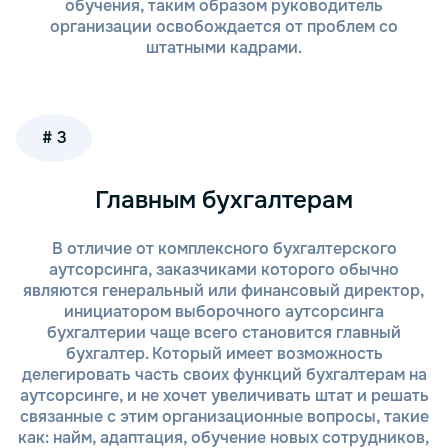
учета и выполнения обязательств. Наши
обучения, таким образом руководитель
специалисты всегда готовы проконсультировать
организации освобождается от проблем со
вас по актуальным вопросам.
штатными кадрами.
Надежность и конфиденциальность. Мы
гарантируем надежность и безопасность ваших
данных, обеспечивая конфиденциальность в
ведении бухгалтерского учета и других
# 3
финансовых операций.
Обратившись в компанию «Тонкий и партнеры», вы
Главным бухгалтерам
получаете не только качественные бухгалтерские
услуги, но и уверенность в том, что ваша НКО будет
В отличие от комплексного бухгалтерского
работать в строгом соответствии с
аутсорсинга, заказчиками которого обычно
законодательством.
являются генеральный или финансовый директор,
инициатором выборочного аутсорсинга
Как мы работаем?
бухгалтерии чаще всего становится главный
бухгалтер. Который имеет возможность
делегировать часть своих функций бухгалтерам на
Компания «Тонкий и партнеры» предоставляет
аутсорсинге, и не хочет увеличивать штат и решать
бухгалтерские услуги для некоммерческих
связанные с этим организационные вопросы, такие
организаций, обеспечивая полный цикл
как: найм, адаптация, обучение новых сотрудников,
бухгалтерского сопровождения. Мы предлагаем