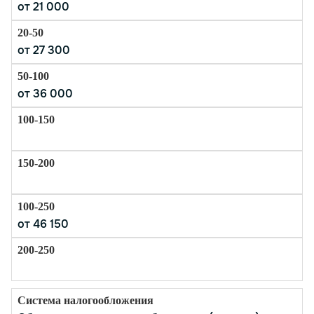
от 21 000
специалисты берут на себя все вопросы
бухгалтерии вашей НКО, включая ведение учета
доходов и расходов, работу с целевыми
от 27 300
средствами, расчет налогов и сборов. Мы
обеспечиваем своевременную сдачу отчетности
в налоговые органы и другие государственные
от 36 000
структуры.
Регулярные отчеты и консультации. Мы
предоставляем вам регулярные отчеты о
финансовом состоянии вашей организации, а
также проводим консультации по актуальным
вопросам бухгалтерского учета и
налогообложения.
Поддержка и сопровождение. На протяжении
всего периода сотрудничества наши
от 46 150
специалисты всегда готовы оказать вам
поддержку, проконсультировать по вопросам
ведения бизнеса и налогообложения. Мы
оперативно решаем возникающие вопросы и
гарантируем полное соблюдение всех
требований законодательства.