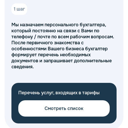
Работа с нами гарантирует, что ваша организация
будет работать в рамках законодательства, а
1 шаг
бухгалтерские операции не вызовут лишних
вопросов. Мы также предлагаем помощь в
Мы назначаем персонального бухгалтера,
подготовке отчетов и расчетов, включая годовую
который постоянно на связи с Вами по
отчетность.
телефону / почте по всем рабочим вопросам.
После первичного знакомства с
Компания «Тонкий и партнеры» оказывает
особенностями Вашего бизнеса бухгалтер
бухгалтерские услуги для НКО на аутсорсинг, что
формирует перечень необходимых
позволяет сэкономить на штате сотрудников и
документов и запрашивает дополнительные
сосредоточиться на развитии вашей организации.
сведения.
Мы готовы предоставить вам юридические и
бухгалтерские консультации в любое время и
помочь с решением задач, возникающих в ходе
деятельности.
Перечень услуг, входящих в тарифы
Обратитесь в компанию «Тонкий и партнеры» и
получите помощь в ведении бухгалтерского учета
Смотреть список
для вашей НКО. Мы готовы взять на себя все
вопросы, связанные с отчетностью, налоговым
учетом и юридическими аспектами деятельности.