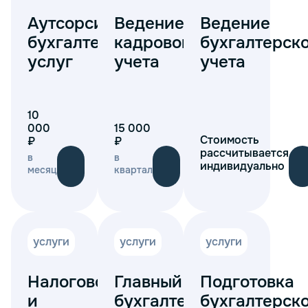
Аутсорсинг
Ведение
Ведение
бухгалтерских
кадрового
бухгалтерск
услуг
учета
учета
10
000
15 000
Стоимость
₽
₽
рассчитывается
в
в
индивидуально
месяц
квартал
услуги
услуги
услуги
Налоговое
Главный
Подготовка
и
бухгалтер
бухгалтерск