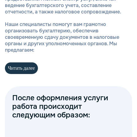
ведение бухгалтерского учета, составление
отчетности, а также налоговое сопровождение.
Наши специалисты помогут вам грамотно
организовать бухгалтерию, обеспечив
своевременную сдачу документов в налоговые
органы и других уполномоченных органов. Мы
предлагаем:
Регистрацию НКО и оформление юридических
Читать далее
документов
Ведение бухгалтерского учета в соответствии с
законодательными требованиями
Составление и сдачу отчетности в налоговые
органы
После оформления услуги
Аудит финансовых операций и отчетов
работа происходит
Консультации по вопросам налогообложения и
следующим образом:
налогового учета
Обслуживание расчетных счетов НКО и помощь
в операциях с фондами