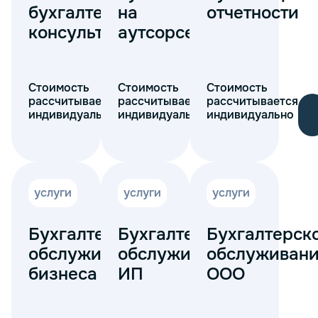
бухгалтерское
на
отчетности
консультирование
аутсорсе
Стоимость
Стоимость
Стоимость
рассчитывается
рассчитывается
рассчитывается
индивидуально
индивидуально
индивидуально
услуги
услуги
услуги
Бухгалтерское
Бухгалтерское
Бухгалтерск
обслуживание
обслуживание
обслуживан
бизнеса
ИП
ООО