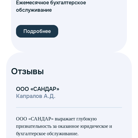
Ежемесячное бухгалтерское
обслуживание
Подробнее
Отзывы
ООО «САНДАР»
О
Капралов А.Д.
Во
ООО «САНДАР» выражает глубокую
ОО
признательность за оказанное юридическое и
ус
бухгалтерское обслуживание.
на