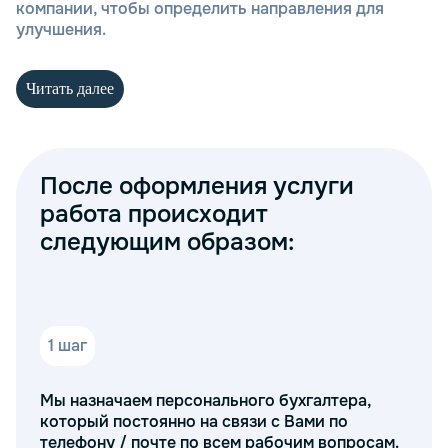
компании, чтобы определить направления для
улучшения.
Читать далее
Анализ финансово-хозяйственной
деятельности включает в себя
следующие шаги:
После оформления услуги
работа происходит
Оценка финансовых отчетов
Проверка бухгалтерского учета
следующим образом:
Анализ налоговых отчетов и налоговых
рисков
Оценка эффективности использования
активов
Определение уровня прибыли
1 шаг
2 ш
Наши специалисты помогают понять, какие
Мы назначаем персонального бухгалтера,
Вы н
решения стоит принять для повышения
который постоянно на связи с Вами по
необ
устойчивости и доходности бизнеса. Мы
телефону / почте по всем рабочим вопросам.
запр
гарантируем полную конфиденциальность