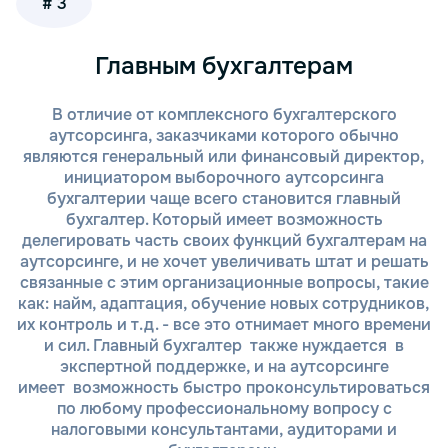
# 3
необходимы.
Сбор и анализ данных. После согласования
всех деталей мы начинаем сбор
Главным бухгалтерам
необходимых данных (финансовых отчетов,
документов бухгалтерского учета и других)
В отличие от комплексного бухгалтерского
для проведения анализа. Мы работаем с
аутсорсинга, заказчиками которого обычно
клиентами, обеспечивая полную
являются генеральный или финансовый директор,
конфиденциальность предоставляемой
инициатором выборочного аутсорсинга
информации.
бухгалтерии чаще всего становится главный
Проведение анализа. Наши специалисты
бухгалтер. Который имеет возможность
приступают к детальному анализу
делегировать часть своих функций бухгалтерам на
финансово-хозяйственной деятельности
аутсорсинге, и не хочет увеличивать штат и решать
вашей компании. Мы используем
связанные с этим организационные вопросы, такие
современные методы оценки и проверяем
как: найм, адаптация, обучение новых сотрудников,
все показатели, чтобы дать вам точные и
их контроль и т.д. - все это отнимает много времени
объективные результаты.
и сил. Главный бухгалтер также нуждается в
Предоставление отчетности. После
экспертной поддержке, и на аутсорсинге
завершения анализа мы предоставляем вам
имеет возможность быстро проконсультироваться
детализированный отчет с результатами,
по любому профессиональному вопросу с
рекомендациями и выводами. Мы также
налоговыми консультантами, аудиторами и
готовы обсудить с вами любые вопросы и