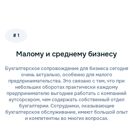
встречи с консультантами, что позволяет
сэкономить время на поездки и личные
консультации.
Доступность информации. Вся информация
и результаты анализа предоставляются в
электронном виде, что упрощает доступ и
# 1
использование данных.
Конфиденциальность. Все данные и
документы, предоставленные для анализа,
Малому и среднему бизнесу
обрабатываются с учетом строгих
стандартов конфиденциальности.
Бухгалтерское сопровождение для бизнеса сегодня
Полная автоматизация процесса.
очень актуально, особенно для малого
Использование современных технологий
предпринимательства. Это связано с тем, что при
для сбора и обработки данных позволяет
небольших оборотах практически каждому
провести точный анализ с минимальными
предпринимателю выгоднее работать с компанией
затратами времени.
аутсорсером, чем содержать собственный отдел
Экспертная поддержка. В случае
бухгалтерии. Сотрудники, оказывающие
необходимости наши специалисты всегда
бухгалтерское обслуживание, имеют большой опыт
готовы предоставить консультации по
и компетентны во многих вопросах.
результатам анализа и рекомендациям.
Дистанционный анализ ФХД от «Тонкий и