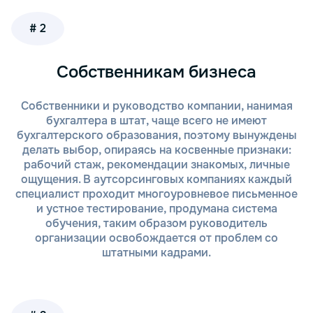
партнеры» — это не только удобно, но и
эффективно. Наши услуги помогают компании
# 2
оценить финансовое состояние, выявить риски и
определить ключевые точки для оптимизации
Собственникам бизнеса
работы бизнеса.
Собственники и руководство компании, нанимая
Как мы работаем?
бухгалтера в штат, чаще всего не имеют
бухгалтерского образования, поэтому вынуждены
В "Тонкий и партнеры" мы всегда стремимся к тому,
делать выбор, опираясь на косвенные признаки:
чтобы процесс взаимодействия с клиентами был
рабочий стаж, рекомендации знакомых, личные
простым, удобным и максимально эффективным.
ощущения. В аутсорсинговых компаниях каждый
Наш подход основывается на индивидуальном
специалист проходит многоуровневое письменное
подходе и высоком уровне профессионализма. Вот
и устное тестирование, продумана система
как мы организуем работу с вами:
обучения, таким образом руководитель
организации освобождается от проблем со
Первоначальная консультация. Вы можете
штатными кадрами.
связаться с нами по телефону или через
форму на сайте. На первом этапе мы
обсуждаем ваши требования и цели, чтобы
понять, какой анализ или услуги вам