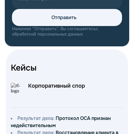
Отправить
Нажимая “Отправить”, Вы соглашаетесь
с
обработкой персональных данных
Кейсы
Корпоративный спор
Результат дела:
Протокол ОСА признан
з
недействительным
п
Результат дела:
Восстановление клиента в